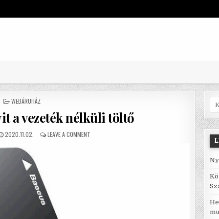
POSTED IN
WEBÁRUHÁZ
Sea
it a vezeték nélküli töltő
PUBLISHED DATE:
ON ÚJ TÁVLATOKAT NYIT A VEZETÉK NÉLKÜLI TÖLTŐ
2020.11.02.
LEAVE A COMMENT
L
Ny
Kö
Sz
He
mu