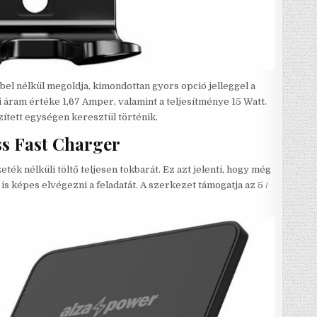
bel nélkül megoldja, kimondottan gyors opció jelleggel a
si áram értéke 1,67 Amper, valamint a teljesítménye 15 Watt.
zített egységen keresztül történik.
s Fast Charger
k nélküli töltő teljesen tokbarát. Ez azt jelenti, hogy még
is képes elvégezni a feladatát. A szerkezet támogatja az 5 /