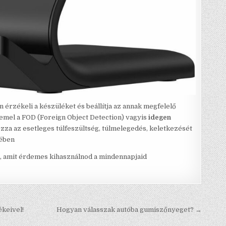
 érzékeli a készüléket és beállítja az annak megfelelő
mel a FOD (Foreign Object Detection) vagyis
idegen
zza az esetleges túlfeszültség, túlmelegedés, keletkezését
tében
ia, amit érdemes kihasználnod a mindennapjaid
ékeivel!
Hogyan válasszak autóba gumiszőnyeget? →