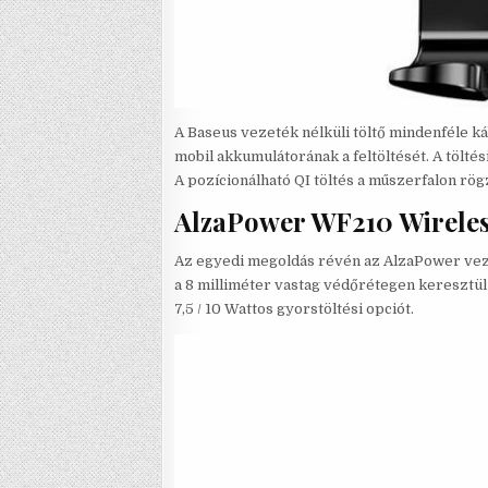
A Baseus vezeték nélküli töltő mindenféle ká
mobil akkumulátorának a feltöltését. A tölté
A pozícionálható QI töltés a műszerfalon rög
AlzaPower WF210 Wireles
Az egyedi megoldás révén az AlzaPower vezeté
a 8 milliméter vastag védőrétegen keresztül 
7,5 / 10 Wattos gyorstöltési opciót.