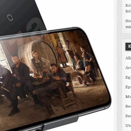
Kö
fe
Ho
mi
K
Ál
Ár
Eg
Ép
Mu
Re
Sz
Ut