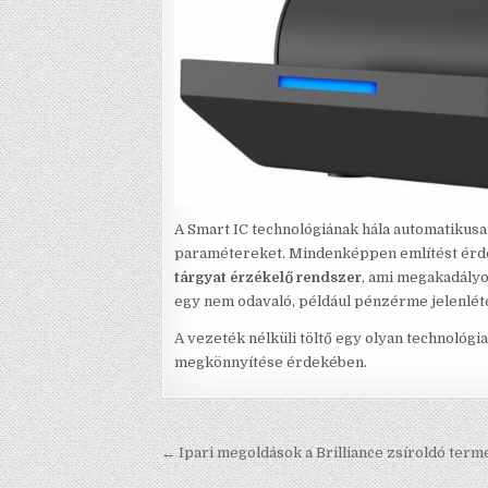
A Smart IC technológiának hála automatikusan
paramétereket. Mindenképpen említést érde
tárgyat érzékelő rendszer
, ami megakadályo
egy nem odavaló, például pénzérme jelenlé
A vezeték nélküli töltő egy olyan technológ
megkönnyítése érdekében.
Bejegyzés navigáció
← Ipari megoldások a Brilliance zsíroldó term