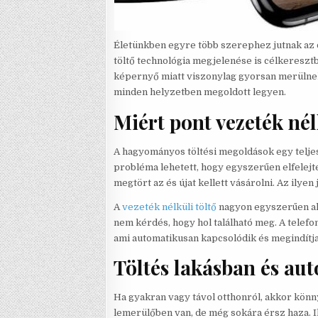
Életünkben egyre több szerephez jutnak az 
töltő technológia megjelenése is célkeresz
képernyő miatt viszonylag gyorsan merülnek
minden helyzetben megoldott legyen.
Miért pont vezeték nél
A hagyományos töltési megoldások egy teljese
probléma lehetett, hogy egyszerűen elfelejtet
megtört az és újat kellett vásárolni. Az ilye
A
vezeték nélküli töltő
nagyon egyszerűen alk
nem kérdés, hogy hol található meg. A telef
ami automatikusan kapcsolódik és megindítja 
Töltés lakásban és au
Ha gyakran vagy távol otthonról, akkor kön
lemerülőben van, de még sokára érsz haza. 