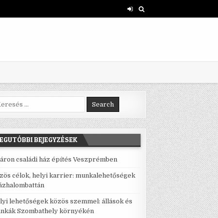
rch for:
EGUTÓBBI BEJEGYZÉSEK
áron családi ház építés Veszprémben
zös célok, helyi karrier: munkalehetőségek
ázhalombattán
lyi lehetőségek közös szemmel: állások és
nkák Szombathely környékén