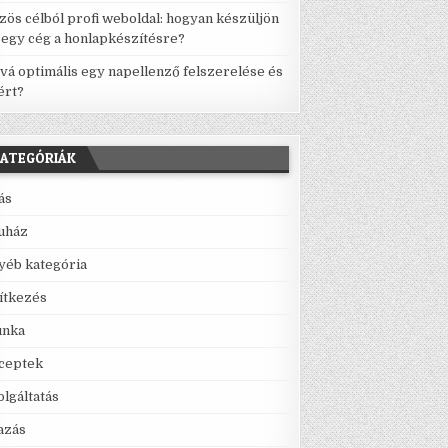
zös célból profi weboldal: hogyan készüljön
l egy cég a honlapkészítésre?
vá optimális egy napellenző felszerelése és
ért?
ATEGÓRIÁK
lás
uház
yéb kategória
ítkezés
nka
ceptek
olgáltatás
azás