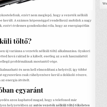
We
okostelefonk, ezért nem meglepő, hogy a vezeték nélküli
tbe került. A számos képességgel rendelkező mobilok a nagy
, ezért érdemes gondoskodni róla, hogy az energiapótlás
küli töltő?
n új variánsa a vezeték nélküli töltő alkalmazása. Gyakori
ted hová raktad le a kábelt, esetleg az a sok használattól
n jellegű problémáknak mostantól vége.
almazható és nem kell elmozdítani a helyéről, így többé
ont egyszerűen csak ráhelyezésre kerül a dokkoló részre,
az energia átvitelt.
tóban egyaránt
nyedén azon kaphatod magad, hogy a telefonod már
Ilyen helyzetekben az
autós vezeték nélküli töltő tökéletes