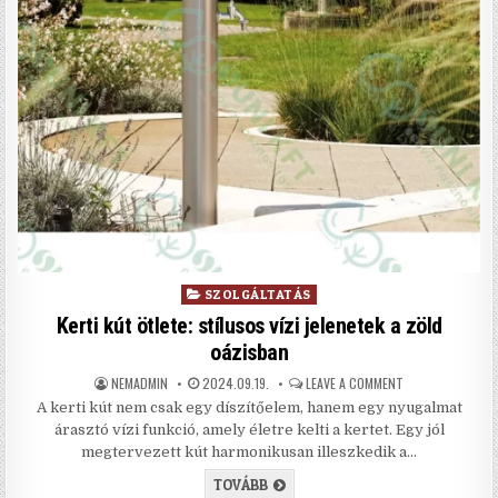
Posted in
SZOLGÁLTATÁS
Kerti kút ötlete: stílusos vízi jelenetek a zöld
oázisban
AUTHOR:
PUBLISHED DATE:
ON KERTI KÚT ÖT
NEMADMIN
2024.09.19.
LEAVE A COMMENT
A kerti kút nem csak egy díszítőelem, hanem egy nyugalmat
árasztó vízi funkció, amely életre kelti a kertet. Egy jól
megtervezett kút harmonikusan illeszkedik a…
KERTI KÚT ÖTLETE: STÍLUSOS VÍZ
TOVÁBB