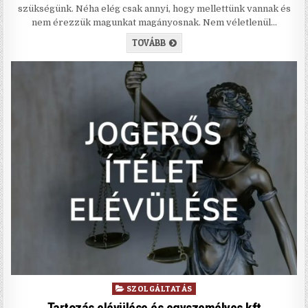
szükségünk. Néha elég csak annyi, hogy mellettünk vannak és
nem érezzük magunkat magányosnak. Nem véletlenül…
A KUTYÁK JÓTÉKONY HATÁSA AZ 
TOVÁBB
Posted in
SZOLGÁLTATÁS