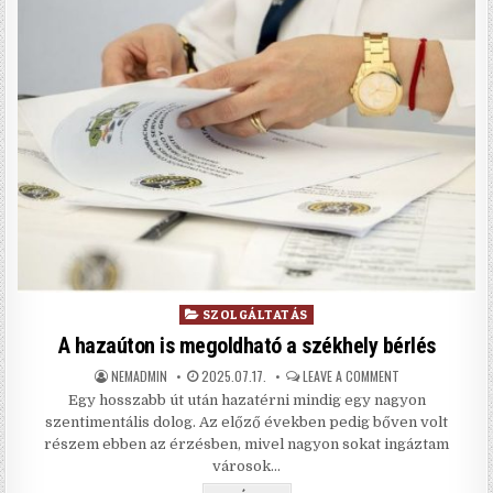
Posted in
SZOLGÁLTATÁS
A hazaúton is megoldható a székhely bérlés
AUTHOR:
PUBLISHED DATE:
ON A HAZAÚTON I
NEMADMIN
2025.07.17.
LEAVE A COMMENT
Egy hosszabb út után hazatérni mindig egy nagyon
szentimentális dolog. Az előző években pedig bőven volt
részem ebben az érzésben, mivel nagyon sokat ingáztam
városok…