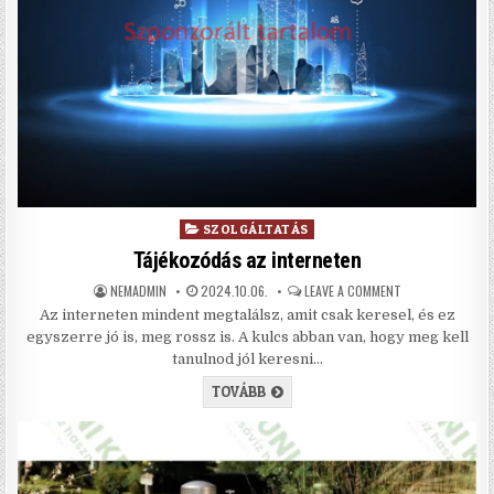
Posted in
SZOLGÁLTATÁS
Tájékozódás az interneten
AUTHOR:
PUBLISHED DATE:
ON TÁJÉKOZÓDÁS
NEMADMIN
2024.10.06.
LEAVE A COMMENT
Az interneten mindent megtalálsz, amit csak keresel, és ez
egyszerre jó is, meg rossz is. A kulcs abban van, hogy meg kell
tanulnod jól keresni…
TÁJÉKOZÓDÁS AZ INTERNETEN
TOVÁBB