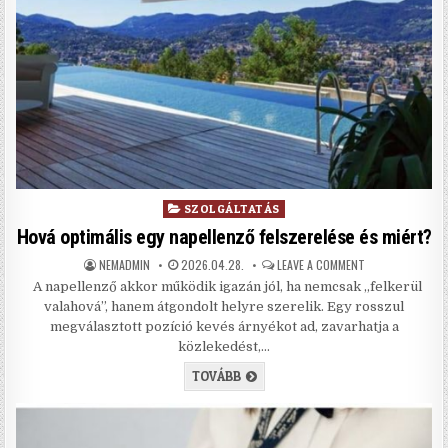
Posted in
SZOLGÁLTATÁS
Hová optimális egy napellenző felszerelése és miért?
AUTHOR:
PUBLISHED DATE:
ON HOVÁ OPTIMÁL
NEMADMIN
2026.04.28.
LEAVE A COMMENT
A napellenző akkor működik igazán jól, ha nemcsak „felkerül
valahová”, hanem átgondolt helyre szerelik. Egy rosszul
megválasztott pozíció kevés árnyékot ad, zavarhatja a
közlekedést,…
HOVÁ OPTIMÁLIS EGY NAPELLENZ
TOVÁBB