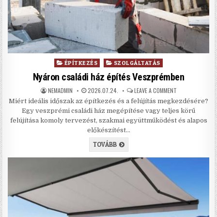
Posted in
ÉPÍTKEZÉS
SZOLGÁLTATÁS
Nyáron családi ház építés Veszprémben
AUTHOR:
PUBLISHED DATE:
ON NYÁRON CSAL
NEMADMIN
2026.07.24.
LEAVE A COMMENT
Miért ideális időszak az építkezés és a felújítás megkezdésére?
Egy veszprémi családi ház megépítése vagy teljes körű
felújítása komoly tervezést, szakmai együttműködést és alapos
előkészítést…
NYÁRON CSALÁDI HÁZ ÉPÍTÉS VE
TOVÁBB