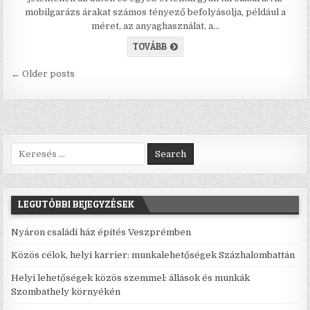
mobilgarázs árakat számos tényező befolyásolja, például a
méret, az anyaghasználat, a…
MOBILGARÁZS ÁRAK MAGYARORSZ
TOVÁBB
Bejegyzés navigáció
← Older posts
Search for:
LEGUTÓBBI BEJEGYZÉSEK
Nyáron családi ház építés Veszprémben
Közös célok, helyi karrier: munkalehetőségek Százhalombattán
Helyi lehetőségek közös szemmel: állások és munkák
Szombathely környékén