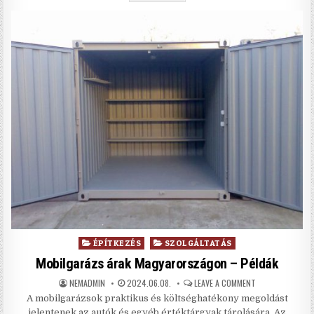
Posted in
ÉPÍTKEZÉS
SZOLGÁLTATÁS
Mobilgarázs árak Magyarországon – Példák
AUTHOR:
PUBLISHED DATE:
ON MOBILGARÁZS
NEMADMIN
2024.06.08.
LEAVE A COMMENT
A mobilgarázsok praktikus és költséghatékony megoldást
jelentenek az autók és egyéb értéktárgyak tárolására. Az