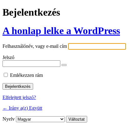
Bejelentkezés
A honlap lelke a WordPress
Felhasználónév, vagy e-mail cím
Jelszó
Emlékezzen rám
Elfelejtett jelszó?
← Irány a(z) Együtt
Nyelv