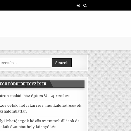
rch for:
EGUTÓBBI BEJEGYZÉSEK
áron családi ház építés Veszprémben
zös célok, helyi karrier: munkalehetőségek
ázhalombattán
lyi lehetőségek közös szemmel: állások és
nkák Szombathely környékén