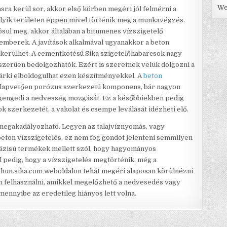
We
sra kerül sor, akkor első körben megéri jól felmérni a
lyik területen éppen mivel történik meg a munkavégzés.
ósul meg, akkor általában a bitumenes vízszigetelő
emberek. A javítások alkalmával ugyanakkor a beton
 kerülhet. A cementkötésű Sika szigetelőhabarcsok nagy
yszerűen bedolgozhatók. Ezért is szeretnek velük dolgozni a
bárki elboldogulhat ezen készítményekkel. A
beton
 alapvetően porózus szerkezetű komponens, bár nagyon
egengedi a nedvesség mozgását. Ez a későbbiekben pedig
ok szerkezetét, a vakolat és csempe leválását idézheti elő.
megakadályozható. Legyen az talajvíznyomás, vagy
a beton vízszigetelés, ez nem fog gondot jelenteni semmilyen
ázisú termékek mellett szól, hogy hagyományos
l pedig, hogy a vízszigetelés megtörténik, még a
 hun.sika.com weboldalon tehát megéri alaposan körülnézni
san felhasználni, amikkel megelőzhető a nedvesedés vagy
amennyibe az eredetileg hiányos lett volna.