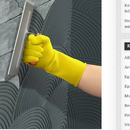
Kö
fe
Ho
mi
K
Ál
Ár
Eg
Ép
Mu
Re
Sz
Ut