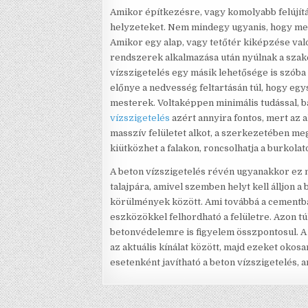
Amikor építkezésre, vagy komolyabb felújítá
helyzeteket. Nem mindegy ugyanis, hogy me
Amikor egy alap, vagy tetőtér kiképzése val
rendszerek alkalmazása után nyúlnak a szak
vízszigetelés egy másik lehetősége is szóba
előnye a nedvesség feltartásán túl, hogy eg
mesterek. Voltaképpen minimális tudással, 
vízszigetelés
azért annyira fontos, mert az
masszív felületet alkot, a szerkezetében m
kiütközhet a falakon, roncsolhatja a burkolat
A beton vízszigetelés révén ugyanakkor ez 
talajpára, amivel szemben helyt kell álljon 
körülmények között. Ami továbbá a cementb
eszközökkel felhordható a felületre. Azon tú
betonvédelemre is figyelem összpontosul. A
az aktuális kínálat között, majd ezeket oko
esetenként javítható a beton vízszigetelés, 