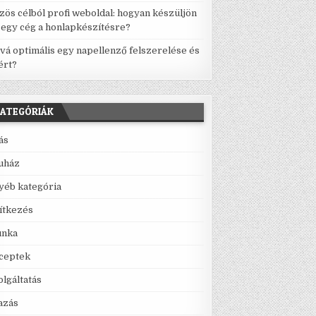
zös célból profi weboldal: hogyan készüljön
l egy cég a honlapkészítésre?
vá optimális egy napellenző felszerelése és
ért?
ATEGÓRIÁK
lás
uház
yéb kategória
ítkezés
nka
ceptek
olgáltatás
azás