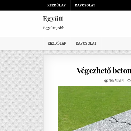
Skip to content
KEZDŐLAP
KAPCSOLAT
Együtt
Együtt jobb
KEZDŐLAP
KAPCSOLAT
Végezhető beton
AUTHOR:
NEMADMIN