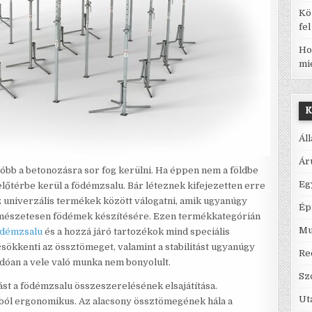
Kö
fe
Ho
mi
K
Ál
Ár
óbb a betonozásra sor fog kerülni. Ha éppen nem a földbe
Eg
előtérbe kerül a födémzsalu. Bár léteznek kifejezetten erre
z univerzális termékek között válogatni, amik ugyanúgy
Ép
ermészetesen födémek készítésére. Ezen termékkategórián
Mu
ödémzsalu
és a hozzá járó tartozékok mind speciális
sökkenti az össztömeget, valamint a stabilitást ugyanúgy
Re
ódóan a vele való munka nem bonyolult.
Sz
st a födémzsalu összeszerelésének elsajátítása.
Ut
ól ergonomikus. Az alacsony össztömegének hála a