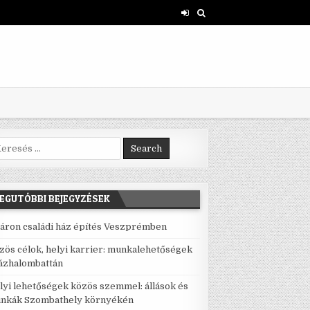
rch for:
EGUTÓBBI BEJEGYZÉSEK
áron családi ház építés Veszprémben
zös célok, helyi karrier: munkalehetőségek
ázhalombattán
lyi lehetőségek közös szemmel: állások és
nkák Szombathely környékén