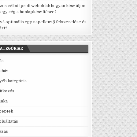
zös célból profi weboldal: hogyan készüljön
l egy cég a honlapkészítésre?
vá optimális egy napellenző felszerelése és
ért?
ATEGÓRIÁK
lás
uház
yéb kategória
ítkezés
nka
ceptek
olgáltatás
azás