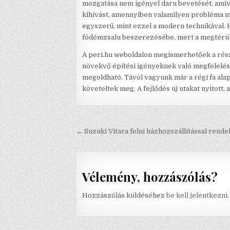
mozgatása nem igényel daru bevetését, amive
kihívást, amennyiben valamilyen probléma me
egyszerű, mint ezzel a modern technikával. 
födémzsalu beszerezésébe, mert a megtérülé
A peri.hu weboldalon megismerhetőek a rész
növekvő építési igényeknek való megfelelés 
megoldható. Távol vagyunk már a régi fa ala
követeltek meg. A fejlődés új utakat nyitott,
Bejegyzés navigáció
← Suzuki Vitara felni házhozszállítással rende
Vélemény, hozzászólás?
Hozzászólás küldéséhez
be kell jelentkezni
.