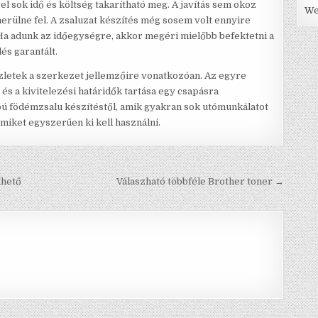
l sok idő és költség takarítható meg. A javítás sem okoz
We
rülne fel. A zsaluzat készítés még sosem volt ennyire
Ha adunk az időegységre, akkor megéri mielőbb befektetni a
s garantált.
letek a szerkezet jellemzőire vonatkozóan. Az egyre
és a kivitelezési határidők tartása egy csapásra
pú födémzsalu készítéstől, amik gyakran sok utómunkálatot
 amiket egyszerűen ki kell használni.
lhető
Válaszható többféle Brother toner →