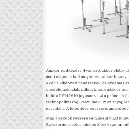
Amikor építkezésről van szó, akkor előbb-ut
ásott alapokat kell megönteni, akkor bizony 
a célra kiképzett rendszerek, de érdemes a
megfelelnek falak, pillérek, gerendák és t
belül a PERI DUO jogosan viszi a prímet. A
f
technopolimerből készülnek. Ez az anyag lec
garantálja. A felépítése egyszerű, amiből ad
Még a kezdők részére sem jelent majd kihívá
Egyszerűen szólva minden létező szempontb