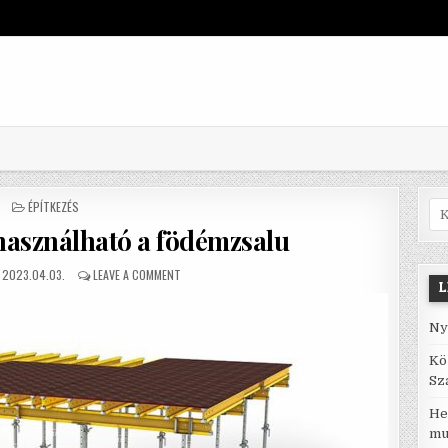
POSTED IN
ÉPÍTKEZÉS
Sea
használható a födémzsalu
PUBLISHED DATE:
ON SOKOLDALÚAN FELHASZNÁLHATÓ A FÖDÉMZSALU
2023.04.03.
LEAVE A COMMENT
L
Ny
Kö
Sz
He
mu