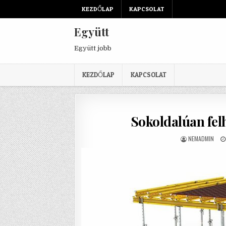
Skip to content
KEZDŐLAP
KAPCSOLAT
Együtt
Együtt jobb
KEZDŐLAP
KAPCSOLAT
Sokoldalúan fel
AUTHOR:
NEMADMIN