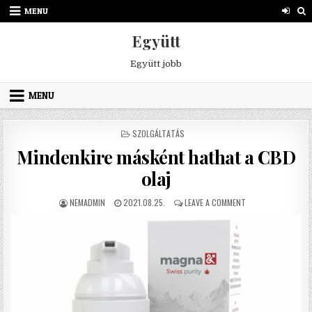
Skip to content
MENU
Együtt
Együtt jobb
MENU
POSTED IN
SZOLGÁLTATÁS
Mindenkire másként hathat a CBD
olaj
AUTHOR:
PUBLISHED DATE:
ON MINDENKIRE MÁ
NEMADMIN
2021.08.25.
LEAVE A COMMENT