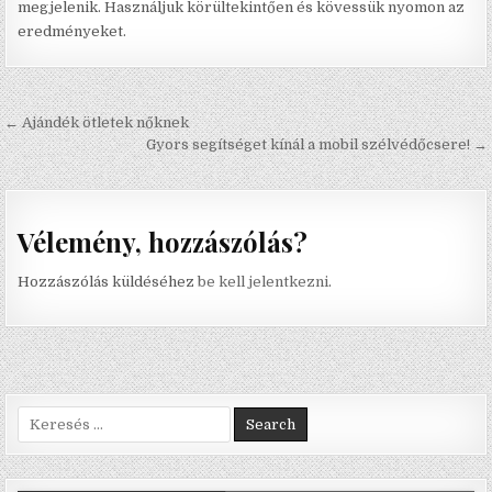
megjelenik. Használjuk körültekintően és kövessük nyomon az
eredményeket.
Bejegyzés navigáció
← Ajándék ötletek nőknek
Gyors segítséget kínál a mobil szélvédőcsere! →
Vélemény, hozzászólás?
Hozzászólás küldéséhez
be kell jelentkezni
.
Search for: