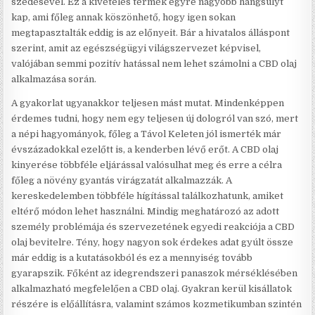
szedésével. Ez a kivételes termék egyre nagyobb hangsúlyt
kap, ami főleg annak köszönhető, hogy igen sokan
megtapasztalták eddig is az előnyeit. Bár a hivatalos álláspont
szerint, amit az egészségügyi világszervezet képvisel,
valójában semmi pozitív hatással nem lehet számolni a CBD olaj
alkalmazása során.
A gyakorlat ugyanakkor teljesen mást mutat. Mindenképpen
érdemes tudni, hogy nem egy teljesen új dologról van szó, mert
a népi hagyományok, főleg a Távol Keleten jól ismerték már
évszázadokkal ezelőtt is, a kenderben lévő erőt. A CBD olaj
kinyerése többféle eljárással valósulhat meg és erre a célra
főleg a növény gyantás virágzatát alkalmazzák. A
kereskedelemben többféle hígítással találkozhatunk, amiket
eltérő módon lehet használni. Mindig meghatározó az adott
személy problémája és szervezetének egyedi reakciója a CBD
olaj bevitelre. Tény, hogy nagyon sok érdekes adat gyúlt össze
már eddig is a kutatásokból és ez a mennyiség tovább
gyarapszik. Főként az idegrendszeri panaszok mérséklésében
alkalmazható megfelelően a CBD olaj. Gyakran kerül kisállatok
részére is előállításra, valamint számos kozmetikumban szintén