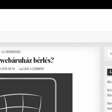
POSTED IN
WEBÁRUHÁZ
Sea
a webáruház bérlés?
PUBLISHED DATE:
ON MIÉRT JÓ A WEBÁRUHÁZ BÉRLÉS?
2019.08.14.
LEAVE A COMMENT
L
Ny
Kö
Sz
He
mu