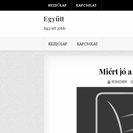
Skip to content
KEZDŐLAP
KAPCSOLAT
Együtt
Együtt jobb
KEZDŐLAP
KAPCSOLAT
Miért jó 
AUTHOR:
NEMADMIN