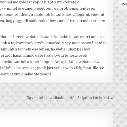
zonnal megoldást kapnak, sőt a működtetők
We
k, hogy minél eredményesebben, és problémamentesen
lkészített design sablonok közül lehet válogatni, viszont
rra, hogy egyedi sablonokat hozzunk létre, természetesen
rülnek a bérelt webáruházunk funkciói közé, ezért annak a
lunk a fejlesztések terén lemarad, vagy nem használhatóak
vennünk a tárhely esetében, ha webáruház bérlést
erziót használunk, ezért az egyedi fejlesztések
a korlátozottak a lehetőségek. Ám ajánlott a webáruház
 tőkénk, ha nem vagyunk jártasak a web világában, illetve
 webáruházunk működtetésére.
Egyre több az álláshirdetés Salgótarján körül →