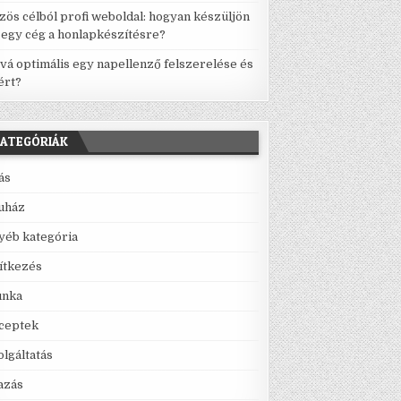
zös célból profi weboldal: hogyan készüljön
l egy cég a honlapkészítésre?
vá optimális egy napellenző felszerelése és
ért?
ATEGÓRIÁK
lás
uház
yéb kategória
ítkezés
nka
ceptek
olgáltatás
azás