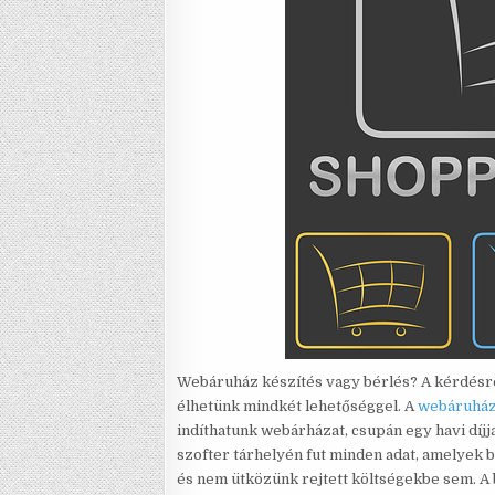
Webáruház készítés vagy bérlés? A kérdésre 
élhetünk mindkét lehetőséggel. A
webáruház
indíthatunk webárházat, csupán egy havi díjja
szofter tárhelyén fut minden adat, amelyek 
és nem ütközünk rejtett költségekbe sem. A