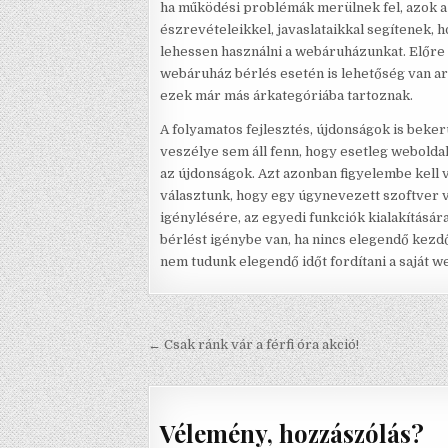
ha működési problémák merülnek fel, azok a
észrevételeikkel, javaslataikkal segítene
lehessen használni a webáruházunkat. Előre e
webáruház bérlés esetén is lehetőség van a
ezek már más árkategóriába tartoznak.
A folyamatos fejlesztés, újdonságok is beke
veszélye sem áll fenn, hogy esetleg webolda
az újdonságok. Azt azonban figyelembe kell 
választunk, hogy egy úgynevezett szoftver v
igénylésére, az egyedi funkciók kialakításár
bérlést igénybe van, ha nincs elegendő kezdő
nem tudunk elegendő időt fordítani a saját
Bejegyzés navigáció
← Csak ránk vár a férfi óra akció!
Vélemény, hozzászólás?