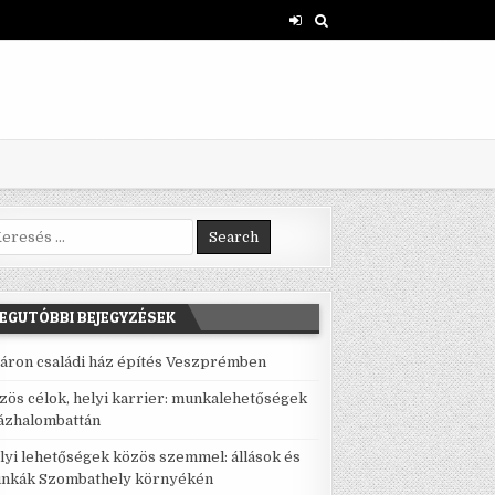
rch for:
EGUTÓBBI BEJEGYZÉSEK
áron családi ház építés Veszprémben
zös célok, helyi karrier: munkalehetőségek
ázhalombattán
lyi lehetőségek közös szemmel: állások és
nkák Szombathely környékén