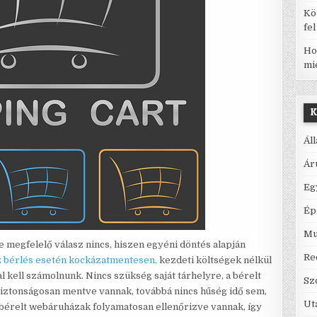
Kö
fe
Ho
mi
K
Ál
Ár
Eg
Ép
Mu
megfelelő válasz nincs, hiszen egyéni döntés alapján
Re
 bérlés esetén kockázatmentesen,
kezdeti költségek nélkül
l kell számolnunk. Nincs szükség saját tárhelyre, a bérelt
Sz
biztonságosan mentve vannak, továbbá nincs hűség idő sem,
Ut
 bérelt webáruházak folyamatosan ellenőrizve vannak, így