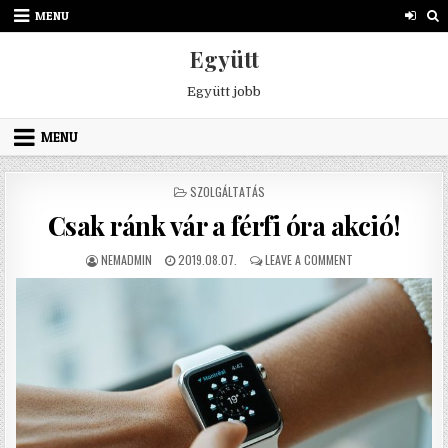
Skip to content
MENU
Együtt
Együtt jobb
MENU
POSTED IN
SZOLGÁLTATÁS
Csak ránk vár a férfi óra akció!
AUTHOR:
PUBLISHED DATE:
ON CSAK RÁNK VÁR 
NEMADMIN
2019.08.07.
LEAVE A COMMENT