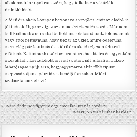
alkalomadtán? Gyakran azért, hogy felkeltse a vásárlók
érdeklődését.
A férfi óra akció könnyen bevonzza a vevőket, amit az eladók is
jól tudnak. Ugyanez igaz az online értékesítés során. Már nem
kell kiállnunk a sorunkat boltokban, lökdösődnünk, tolonganunk
vagy attól rettegnünk, hogy bezár az üzlet, amire odaérünk,
mert elég pár kattintás és a férfi óra akció teljesen feltárul
előttünk. Kattintsunk ezért az ora-store.hu oldalra és egyenként
mérjük fel a készülékekben rejlő potenciált. A férfi óra akció
lehetőséget nyújt arra, hogy egyszerre akár több típust
megvásároljunk, pénztárca kímélő formában. Miért
szalasztanánk el ezt?
Bejegyzés navigáció
← Mire érdemes figyelni egy amerikai utazás során?
Miért jó a webáruház bérlés? →