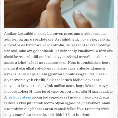
Amikor készülődünk egy bizonyos programra, akkor mindig
adni kell az apró részletekre. Azt hihetnénk, hogy elég csak az
öltözetre és frizurára koncentrálni, de igazából sokkal többről
van szó, mint azt gondolnánk. Ha már esély kínálkozik a férfi óra
akció keretein belül vásárolni egy minőségi terméket, akkor
annak a lehetőségét ne szalasszuk el. Nem is gondolnánk, hogy
mennyit elárulhat rólunk egy márkás vagy stílusos időmérő
eszköz. Annak a jelenléte gyakran a pontosságra utal, hiszen
olyan személyek viselik, akik szeretnek időben érkezni a
megadott helyekre. A jövőnk múlhat azon, hogy késünk-e egy
megbeszélésről, interjúról vagy éppen a repülőről maradunk le.
A
férfi óra akció
abban tud segédkezet nyújtani, hogy kedvező
feltételekkel juthatunk hozzá olyan egyedi termékekhez, amik
esetenként elég borsos áron vannak felkínálva. Miért történik
meg a nagyfokú leárazás, ami több 10 %-ot is jelenthet