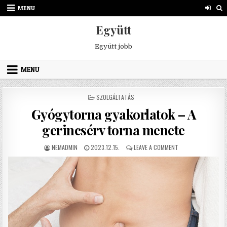
Skip to content
MENU
Együtt
Együtt jobb
MENU
POSTED IN
SZOLGÁLTATÁS
Gyógytorna gyakorlatok – A
gerincsérv torna menete
AUTHOR:
PUBLISHED DATE:
ON GYÓGYTORNA GY
NEMADMIN
2023.12.15.
LEAVE A COMMENT