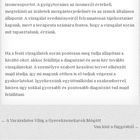
izomcsoportot. A gyógytornász az izomerőt értékeli,
megtekinti az ízületek mozgásterjedelmét és az izmok általános
állapotát. A vizsgálat eredményeiről folyamatosan tájékoztatást
kapunk, mert a terapeuta számára fontos, hogy a vizsgálat során
mit tapasztalunk, érzünk.
Ha a fenti vizsgálatok során pontosan meg tudja állapítani a
kiváltó okot, akkor felállítja a diagnózist és nem kér további
vizsgálatokat. A személyre szabott kezelési tervet elkészíti
majd átadja, így mi magunk otthon is el tudjuk végezni a
gyakorlatokat. Igyekezzünk együttműködni a szakemberrel,
hiszen úgy sokkal gyorsabb és pontosabb diagnózist tud majd
felállítani.
Bejegyzés navigáció
← A Varázslatos Világ a Gyerekzenekarok Mögött
Van kiút a függésből →