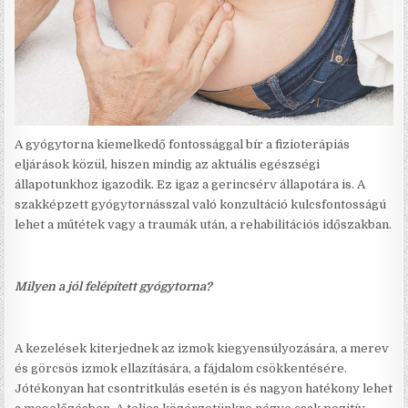
A gyógytorna kiemelkedő fontossággal bír a fizioterápiás
eljárások közül, hiszen mindig az aktuális egészségi
állapotunkhoz igazodik. Ez igaz a gerincsérv állapotára is. A
szakképzett gyógytornásszal való konzultáció kulcsfontosságú
lehet a műtétek vagy a traumák után, a rehabilitációs időszakban.
Milyen a jól felépített gyógytorna?
A kezelések kiterjednek az izmok kiegyensúlyozására, a merev
és görcsös izmok ellazítására, a fájdalom csökkentésére.
Jótékonyan hat csontritkulás esetén is és nagyon hatékony lehet