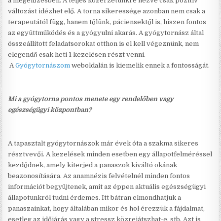
a megelőzésben. A teljes közérzetünkre nézve csak pozitív
változást idézhet elő. A torna sikeressége azonban nem csak a
terapeutától függ, hanem tőlünk, páciensektől is, hiszen fontos
az együttműködés és a gyógyulni akarás. A gyógytornász által
összeállított feladatsorokat otthon is el kell végeznünk, nem
elegendő csak heti 1 kezelésen részt venni.
A
Gyógytornászom
weboldalán is kiemelik ennek a fontosságát.
Mi a gyógytorna pontos menete egy rendelőben vagy
egészségügyi központban?
A tapasztalt gyógytornászok már évek óta a szakma sikeres
résztvevői. A kezelések minden esetben egy állapotfelméréssel
kezdődnek, amely kiterjed a panaszok kiváltó okának
beazonosítására. Az anamnézis felvételnél minden fontos
információt begyűjtenek, amit az éppen aktuális egészségügyi
állapotunkról tudni érdemes. Itt bátran elmondhatjuk a
panaszainkat, hogy általában mikor és hol érezzük a fájdalmat,
esetleg az időjárás vagy a stressz közrejátszhat-e, stb. Azt is