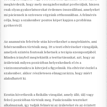
megkérdezik, hogy mely mozgásformákat preferáljuk, hiszen
csak olyan gyakorlatsorokat érdemes összeállítani, amelyeket
mi páciensek is szívesen végzünk otthonunkban. A felmérés
célja, hogy a szakember pontos képet kapjon a probléma
gyökeréről.
Az anamnézis felvétele után következhet a megtekintés, ami
fehérneműben történik meg. Itt a testi eltéréseket vizsgálják,
amelyek szintén fontosak lehetnek a terápia szempontjából.
Minden irányból megtekintik a testtartásunkat, azt, hogy az
ízületeink milyen pozícióban helyezkednek el és a
vázizomzatunkra is kiterjed a figyelmük. Ha eltérést észlel a
szakember, akkor részletesen elmagyarázza, hogy miért
alakulhatott ki.
Ezután következik a fizikális vizsgálat, amely álló, ülő vagy
fekvő pozícióban történik meg. Funkcionális teszteket
alkalmaznak, így tudják felmérni az ízületeket és az érintett