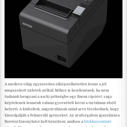
A modern világ egyszerűen elképzelhetetlen lenne a jól
megszokott üzletek nélkül. Mihez is kezdenének, ha nem
tudnánk beugrani a sarki pékségbe egy finom cipóért, vagy
képtelenek lennénk valami gyorsételt kérni a tartalmas ebéd
helyett. A kisboltok, nagyáruházak mind arra törekednek, hogy
kiszolgálják a felmerülő igényeket. Az áruforgalom igazolására
fizetési bizonylatot kell készíteni, amiben a
blokknyomtató