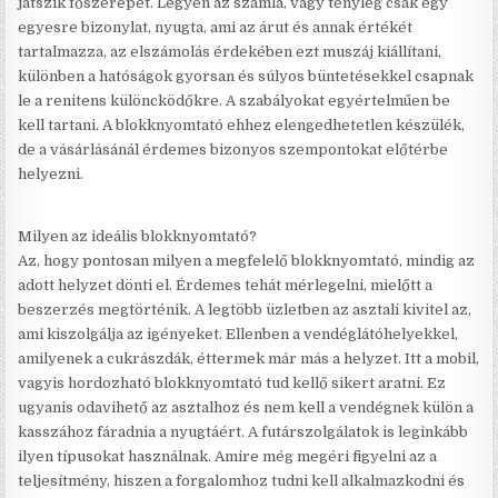
játszik főszerepet. Legyen az számla, vagy tényleg csak egy
egyesre bizonylat, nyugta, ami az árut és annak értékét
tartalmazza, az elszámolás érdekében ezt muszáj kiállítani,
különben a hatóságok gyorsan és súlyos büntetésekkel csapnak
le a renitens különcködőkre. A szabályokat egyértelműen be
kell tartani. A blokknyomtató ehhez elengedhetetlen készülék,
de a vásárlásánál érdemes bizonyos szempontokat előtérbe
helyezni.
Milyen az ideális blokknyomtató?
Az, hogy pontosan milyen a megfelelő blokknyomtató, mindig az
adott helyzet dönti el. Érdemes tehát mérlegelni, mielőtt a
beszerzés megtörténik. A legtöbb üzletben az asztali kivitel az,
ami kiszolgálja az igényeket. Ellenben a vendéglátóhelyekkel,
amilyenek a cukrászdák, éttermek már más a helyzet. Itt a mobil,
vagyis hordozható blokknyomtató tud kellő sikert aratni. Ez
ugyanis odavihető az asztalhoz és nem kell a vendégnek külön a
kasszához fáradnia a nyugtáért. A futárszolgálatok is leginkább
ilyen típusokat használnak. Amire még megéri figyelni az a
teljesítmény, hiszen a forgalomhoz tudni kell alkalmazkodni és