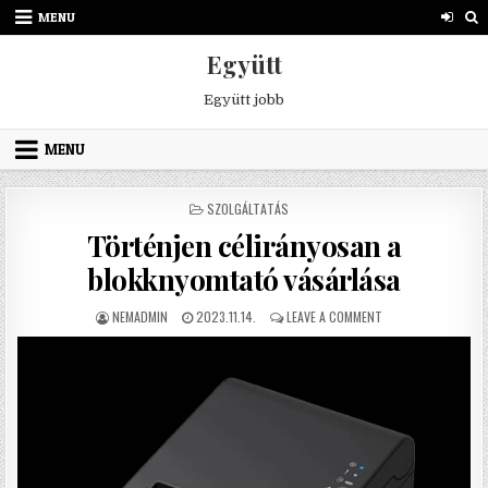
Skip to content
MENU
Együtt
Együtt jobb
MENU
POSTED IN
SZOLGÁLTATÁS
Történjen célirányosan a
blokknyomtató vásárlása
AUTHOR:
PUBLISHED DATE:
ON TÖRTÉNJEN CÉL
NEMADMIN
2023.11.14.
LEAVE A COMMENT