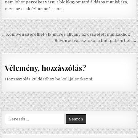
nem lehet perceket várni a blokknyomtató áldásos munkájára,
mert az csak feltartaná a sort.
Bejegyzés navigáció
← Könnyen szerelhető kőműves állvány az összetett munkákhoz
Bőven ad választékot a tintapatron bolt →
Vélemény, hozzászólás?
Hozzászólás küldéséhez
be kell jelentkezni
.
Search for: