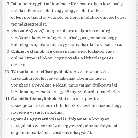
Influencer együttműködések
: Keressen olyan közösségi
média influencereket vagy bloggereket, akik a
célcsoportjával egyeznek, és kérjen tőlük promóciót vagy
terméktesztelést.
Visszatérő vevők megtartása
: Kínáljon visszatérő
vevőknek kedvezményeket, hűségprogramokat vagy
különleges ajánlatokat, hogy motiválja őket a vásárlásra.
Online reklámok
: Hirdessen más weboldalakon vagy
online hírportálokon, hogy növelje a láthatóságot és
elérést.
Társadalmi felelősségvállalás
: Az értékeinek és a
társadalmi felelősségvállalásnak a bemutatása is
vonzhatja a vevőket. Például támogathat jótékonysági
kezdeményezéseket vagy környezetbarát termékeket.
Szociális bizonyítékok
: Mutassa be a pozitív
visszajelzéseket és értékeléseket a webáruházán, hogy
növelje a vásárlói bizalmat.
Gyors és egyszerű vásárlási folyamat
: A könnyen
navigálható webáruház és egyszerű pénztár folyamat
segít minimalizálni a vásárlás elhagyását.