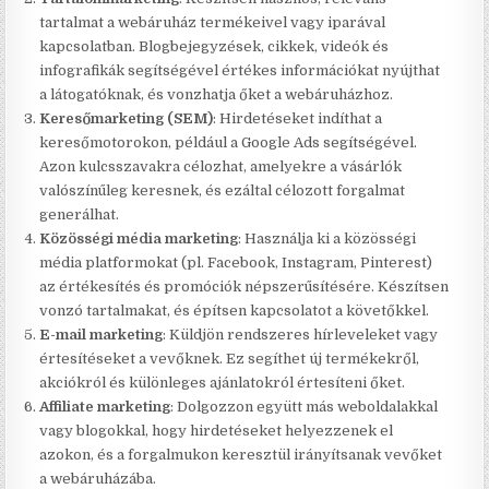
tartalmat a webáruház termékeivel vagy iparával
kapcsolatban. Blogbejegyzések, cikkek, videók és
infografikák segítségével értékes információkat nyújthat
a látogatóknak, és vonzhatja őket a webáruházhoz.
Keresőmarketing (SEM)
: Hirdetéseket indíthat a
keresőmotorokon, például a Google Ads segítségével.
Azon kulcsszavakra célozhat, amelyekre a vásárlók
valószínűleg keresnek, és ezáltal célozott forgalmat
generálhat.
Közösségi média marketing
: Használja ki a közösségi
média platformokat (pl. Facebook, Instagram, Pinterest)
az értékesítés és promóciók népszerűsítésére. Készítsen
vonzó tartalmakat, és építsen kapcsolatot a követőkkel.
E-mail marketing
: Küldjön rendszeres hírleveleket vagy
értesítéseket a vevőknek. Ez segíthet új termékekről,
akciókról és különleges ajánlatokról értesíteni őket.
Affiliate marketing
: Dolgozzon együtt más weboldalakkal
vagy blogokkal, hogy hirdetéseket helyezzenek el
azokon, és a forgalmukon keresztül irányítsanak vevőket
a webáruházába.