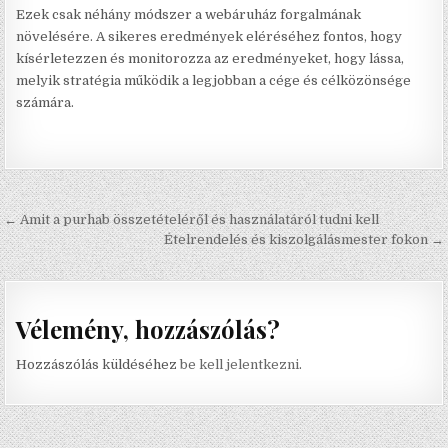
Ezek csak néhány módszer a webáruház forgalmának
növelésére. A sikeres eredmények eléréséhez fontos, hogy
kísérletezzen és monitorozza az eredményeket, hogy lássa,
melyik stratégia működik a legjobban a cége és célközönsége
számára.
Bejegyzés navigáció
← Amit a purhab összetételéről és használatáról tudni kell
Ételrendelés és kiszolgálásmester fokon →
Vélemény, hozzászólás?
Hozzászólás küldéséhez
be kell jelentkezni
.