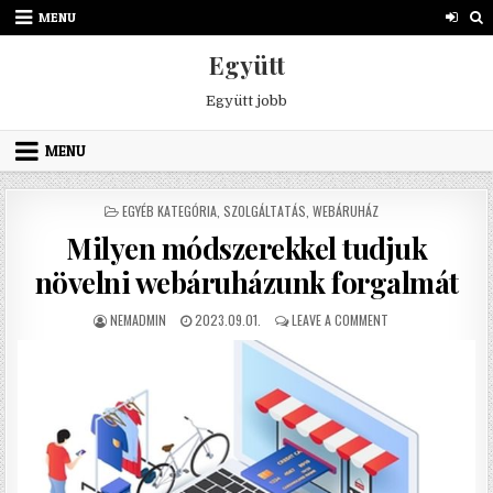
Skip to content
MENU
Együtt
Együtt jobb
MENU
POSTED IN
EGYÉB KATEGÓRIA
,
SZOLGÁLTATÁS
,
WEBÁRUHÁZ
Milyen módszerekkel tudjuk
növelni webáruházunk forgalmát
AUTHOR:
PUBLISHED DATE:
ON MILYEN MÓDSZE
NEMADMIN
2023.09.01.
LEAVE A COMMENT