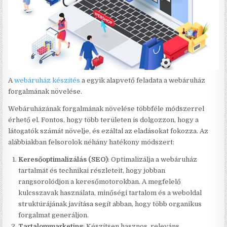
A
webáruház készítés
a egyik alapvető feladata a webáruház
forgalmának növelése.
Webáruházának forgalmának növelése többféle módszerrel
érhető el. Fontos, hogy több területen is dolgozzon, hogy a
látogatók számát növelje, és ezáltal az eladásokat fokozza. Az
alábbiakban felsorolok néhány hatékony módszert:
Keresőoptimalizálás (SEO)
: Optimalizálja a webáruház
tartalmát és technikai részleteit, hogy jobban
rangsorolódjon a keresőmotorokban. A megfelelő
kulcsszavak használata, minőségi tartalom és a weboldal
struktúrájának javítása segít abban, hogy több organikus
forgalmat generáljon.
Tartalommarketing
: Készítsen hasznos, releváns