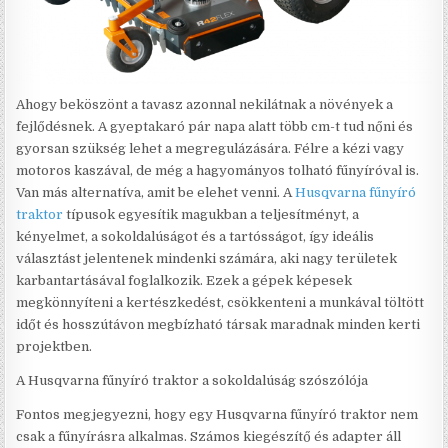
Ahogy beköszönt a tavasz azonnal nekilátnak a növények a
fejlődésnek. A gyeptakaró pár napa alatt több cm-t tud nőni és
gyorsan szükség lehet a megregulázására. Félre a kézi vagy
motoros kaszával, de még a hagyományos tolható fűnyíróval is.
Van más alternatíva, amit be elehet venni. A
Husqvarna fűnyíró
traktor
típusok egyesítik magukban a teljesítményt, a
kényelmet, a sokoldalúságot és a tartósságot, így ideális
választást jelentenek mindenki számára, aki nagy területek
karbantartásával foglalkozik. Ezek a gépek képesek
megkönnyíteni a kertészkedést, csökkenteni a munkával töltött
időt és hosszútávon megbízható társak maradnak minden kerti
projektben.
A Husqvarna fűnyíró traktor a sokoldalúság szószólója
Fontos megjegyezni, hogy egy Husqvarna fűnyíró traktor nem
csak a fűnyírásra alkalmas. Számos kiegészítő és adapter áll