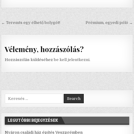
Bejegyzés navigáció
← Teremts egy élhető bolygót!
Prémium, egyedi póló →
Vélemény, hozzászólás?
Hozzászólás küldéséhez
be kell jelentkezni
.
Search for:
LEGUTÓBBI BEJEGYZÉSEK
Nyáron családi ház építés Veszprémben