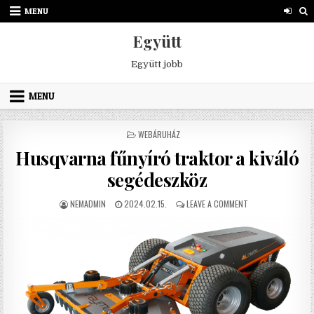
Skip to content
MENU
Együtt
Együtt jobb
MENU
POSTED IN
WEBÁRUHÁZ
Husqvarna fűnyíró traktor a kiváló
segédeszköz
AUTHOR:
PUBLISHED DATE:
ON HUSQVARNA FŰN
NEMADMIN
2024.02.15.
LEAVE A COMMENT