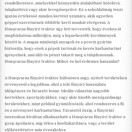
rendelkezésre, amelyekkel könnyedén átalakítható hótolóvá,
talajlazítóvá vagy akár levegőseprűvé. Ez a sokoldalúság teszi
igazán értékessé minden kertész számára, akik egyetlen
géppel szeretnének többféle kerti munkát elvégezni. A
Husqvarna fűnyíró traktor úgy lett tervezték, hogy éveken át
megbízhatóan működjön, még a legnehezebb körülmények
között is. A magas minőségű anyagok és a precíz gyártás
biztosítja, hogy ezek a gépek tartósak és kevés karbantartást
igényelnek, ami időt és pénzt takarít meg a tulajdonosnak.
Husqvarna fűnyíró traktor: Mikor és hol érdemes használni?
A Husqvarna fűnyíró traktor különösen nagy, nyitott területeken
érvényesül a legjobban, ahol a toló fűnyíró használata
időigényes és fárasztó lenne. Ideális választás nagyobb
kertekhez, sportpályákhoz, vagy akár kisebb mezőgazdasági
területekhez, mint például gyümölcsösök, ahol rendszeres a fű
és a növényzet karbantartása. Tavasztól őszig, a fűnyírási
szezonban kiválóan alkalmazható a Husqvarna fűnyíró traktor a
gyep ápolására, míg télen a hóeltakarításra, vagy a terület
előkészítésére más évszakokra.