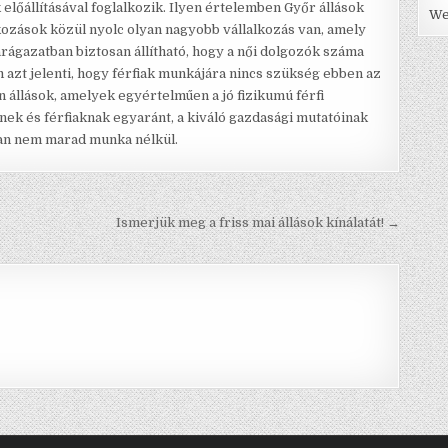
 előállításával foglalkozik. Ilyen értelemben Győr állások
We
lkozások közül nyolc olyan nagyobb vállalkozás van, amely
iparágazatban biztosan állítható, hogy a női dolgozók száma
m azt jelenti, hogy férfiak munkájára nincs szükség ebben az
n állások, amelyek egyértelműen a jó fizikumú férfi
nek és férfiaknak egyaránt, a kiváló gazdasági mutatóinak
san nem marad munka nélkül.
Ismerjük meg a friss mai állások kínálatát! →