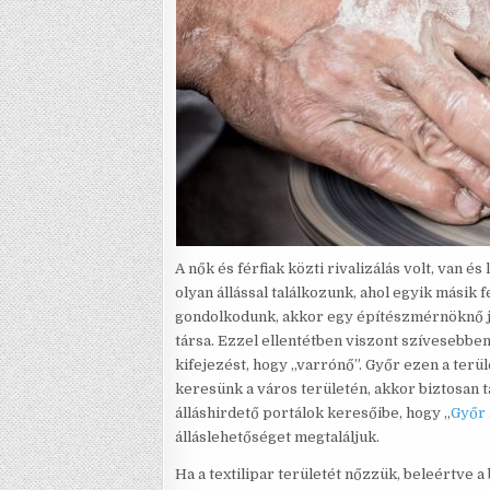
A nők és férfiak közti rivalizálás volt, van 
olyan állással találkozunk, ahol egyik másik 
gondolkodunk, akkor egy építészmérnöknő jóv
társa. Ezzel ellentétben viszont szívesebben
kifejezést, hogy „varrónő”. Győr ezen a terül
keresünk a város területén, akkor biztosan t
álláshirdető portálok keresőibe, hogy „
Győr 
álláslehetőséget megtaláljuk.
Ha a textilipar területét nőzzük, beleértve a