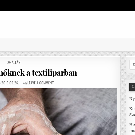
POSTED IN
ÁLLÁS
Sea
nőknek a textiliparban
PUBLISHED DATE:
ON GYŐR ÁLLÁSOK NŐKNEK A TEXTILIPARBAN
2019.06.26.
LEAVE A COMMENT
L
Ny
Kö
Sz
He
mu