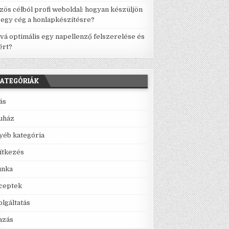
zös célból profi weboldal: hogyan készüljön
l egy cég a honlapkészítésre?
vá optimális egy napellenző felszerelése és
ért?
ATEGÓRIÁK
lás
uház
yéb kategória
ítkezés
nka
ceptek
olgáltatás
azás