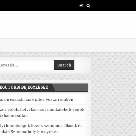
rch for:
EGUTÓBBI BEJEGYZÉSEK
áron családi ház építés Veszprémben
zös célok, helyi karrier: munkalehetőségek
ázhalombattán
lyi lehetőségek közös szemmel: állások és
nkák Szombathely környékén