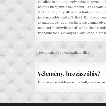
vállalkozás létezik, amely ruházati termékek
nőknek tucatjaival találkozunk. Ezek a válla
250 fölötti főt foglalkoztat. A fent említett 
jóval nagyobb, mint a férfiaké. Ez persze ne
ágazatban, sőt, ezen területen is vannak olya
munkaerőt igénylik. Kínál Győr állásokat nők
köszönhetően, aki dolgozni szeretne, bizto
Bejegyzés navigáció
← Pesten akad sok választható állás
Vélemény, hozzászólás?
Hozzászólás küldéséhez
be kell jelentkezni
.