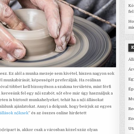
Kö
fe
Ho
mi
K
Ál
Ár
és lesz. Ez alól a munka mezeje sem kivétel, hiszen nagyon sok
Eg
fél munkabírását, képességét preferálják. Ha reálisan
al többet kell bizonyítson a szakma területén, mint férfi
Ép
 keresünk fel egy női szabót, sőt elve már úgy használjuk a
Mu
eten is biztosít munkahelyeket, tehát ha a női állásokat
alálunk ajánlatokat. Annyi a dolgunk, hogy beírjuk az egyes
Re
állások nőknek
” és az összes online hirdetett
Sz
Ut
 bőripart is, akkor csak a városban közel száz olyan