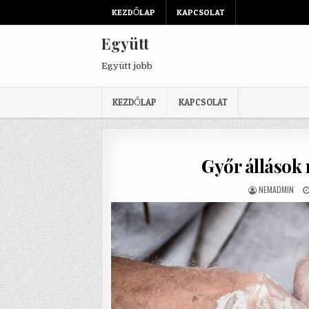
Skip to content
KEZDŐLAP
KAPCSOLAT
Együtt
Együtt jobb
KEZDŐLAP
KAPCSOLAT
Győr állások 
AUTHOR:
NEMADMIN