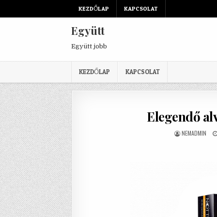
Skip to content
KEZDŐLAP
KAPCSOLAT
Együtt
Együtt jobb
KEZDŐLAP
KAPCSOLAT
Elegendő alv
AUTHOR:
NEMADMIN