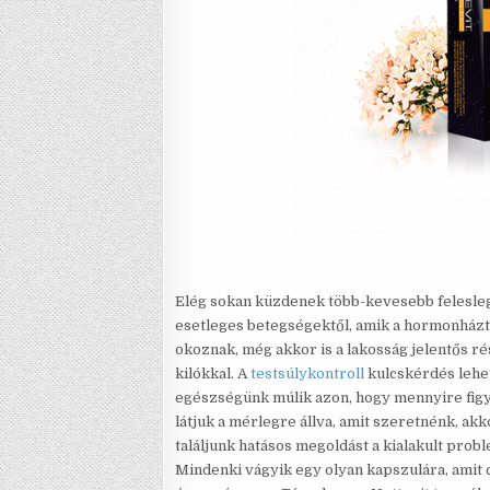
Elég sokan küzdenek több-kevesebb felesleg
esetleges betegségektől, amik a hormonházt
okoznak, még akkor is a lakosság jelentős ré
kilókkal. A
testsúlykontroll
kulcskérdés lehet
egészségünk múlik azon, hogy mennyire fig
látjuk a mérlegre állva, amit szeretnénk, ak
találjunk hatásos megoldást a kialakult prob
Mindenki vágyik egy olyan kapszulára, amit 