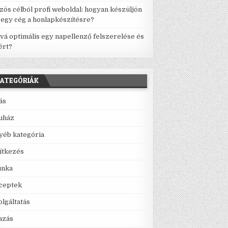
zös célból profi weboldal: hogyan készüljön
l egy cég a honlapkészítésre?
vá optimális egy napellenző felszerelése és
ért?
ATEGÓRIÁK
lás
uház
yéb kategória
ítkezés
nka
ceptek
olgáltatás
azás