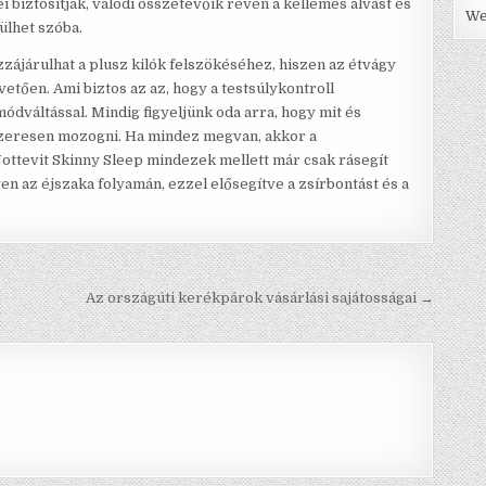
i biztosítják, valódi összetevőik révén a kellemes alvást és
We
ülhet szóba.
zájárulhat a plusz kilók felszökéséhez, hiszen az étvágy
tően. Ami biztos az az, hogy a testsúlykontroll
ódváltással. Mindig figyeljünk oda arra, hogy mit és
zeresen mozogni. Ha mindez megvan, akkor a
Nottevit Skinny Sleep mindezek mellett már csak rásegít
yen az éjszaka folyamán, ezzel elősegítve a zsírbontást és a
Az országúti kerékpárok vásárlási sajátosságai →