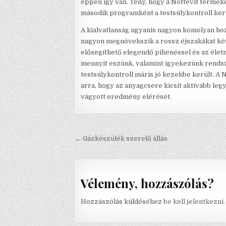
éppen így van. Tény, hogy a Nottevit terméke
második programként a testsúlykontroll ker
A kialvatlanság ugyanis nagyon komolyan hoz
nagyon megnövekszik a rossz éjszakákat köve
elősegíthető elegendő pihenéssel és az életm
mennyit eszünk, valamint igyekezünk rends
testsúlykontroll máris jó kezekbe került. A 
arra, hogy az anyagcsere kicsit aktívabb leg
vágyott eredmény elérését.
Bejegyzés navigáció
← Gázkészülék szerelő állás
Vélemény, hozzászólás?
Hozzászólás küldéséhez
be kell jelentkezni
.