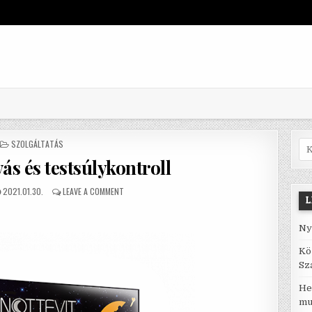
POSTED IN
SZOLGÁLTATÁS
Sea
ás és testsúlykontroll
PUBLISHED DATE:
ON ELEGENDŐ ALVÁS ÉS TESTSÚLYKONTROLL
2021.01.30.
LEAVE A COMMENT
L
Ny
Kö
Sz
He
mu