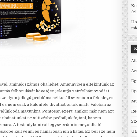
Kö
fe
Ho
mi
K
Ál
Ár
Eg
gel, aminek számos oka lehet. Amennyiben eltekintünk az
artás felborulását követően jelentős zsírfelhámozódást
Ép
sze ilyen jellegű probléma nélkül áll szemben a felesleges
Mu
 és nem csak a különféle divathóbortok miatt. Valóban az
yelünk oda magunkra. Pontosan ezért, amikor már nem azt
Re
kor bánatunkat ne sütizésbe próbáljuk fojtani, hanem
Sz
lémára. A testsúlykontroll egyszerűen is megoldható.
csak be kell venni és hamarosan jön a hatás. Ez persze nem
Ut