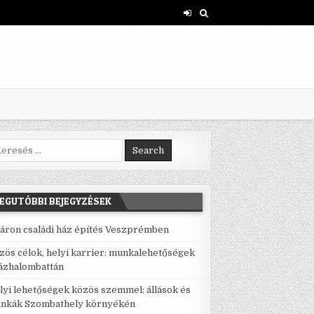
rch for:
EGUTÓBBI BEJEGYZÉSEK
áron családi ház építés Veszprémben
zös célok, helyi karrier: munkalehetőségek
ázhalombattán
lyi lehetőségek közös szemmel: állások és
nkák Szombathely környékén