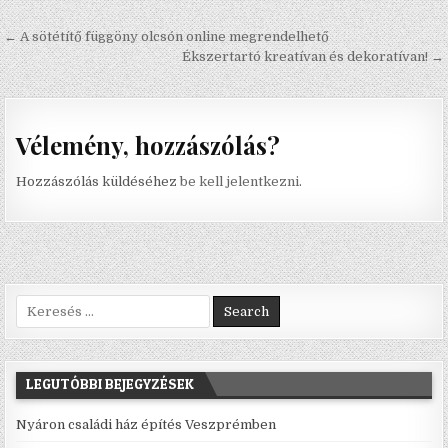
Bejegyzés navigáció
← A sötétítő függöny olcsón online megrendelhető
Ékszertartó kreatívan és dekoratívan! →
Vélemény, hozzászólás?
Hozzászólás küldéséhez
be kell jelentkezni
.
Search for:
LEGUTÓBBI BEJEGYZÉSEK
Nyáron családi ház építés Veszprémben