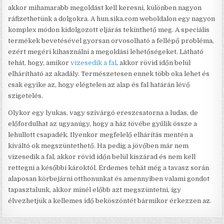
akkor mihamarabb megoldást kell keresni, különben nagyon
ráfizethetünk a dolgokra. A hun.sika.com weboldalon egy nagyon
komplex módon kidolgozott eljárás tekinthető meg. A speciális
termékek bevetésével gyorsan orvosolható a fellépő probléma,
ezért megéri kihasználni a megoldási lehetőségeket. Látható
tehát, hogy, amikor
vizesedik a fal
, akkor rövid időn belül
elhárítható az akadály. Természetesen ennek több oka lehet és
csak egyike az, hogy elégtelen az alap és fal határán lévő
szigetelés.
Olykor egy lyukas, vagy szivárgó ereszcsatorna a ludas, de
előfordulhat az ugyanúgy, hogy a ház tövébe gyűlik össze a
lehullott csapadék. Ilyenkor megfelelő elhárítás mentén a
kiváltó ok megszüntethető. Ha pedig a jövőben már nem
vizesedik a fal, akkor rövid időn belül kiszárad és nem kell
rettegni a későbbi károktól. Érdemes tehát még a tavasz során
alaposan körbejárni otthonunkat és amennyiben valami gondot
tapasztalunk, akkor minél előbb azt megszüntetni, így
élvezhetjük a kellemes idő beköszöntét bármikor érkezzen az.