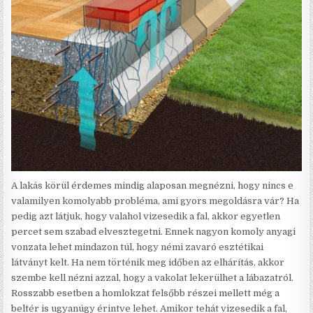
A lakás körül érdemes mindig alaposan megnézni, hogy nincs e
valamilyen komolyabb probléma, ami gyors megoldásra vár? Ha
pedig azt látjuk, hogy valahol vizesedik a fal, akkor egyetlen
percet sem szabad elvesztegetni. Ennek nagyon komoly anyagi
vonzata lehet mindazon túl, hogy némi zavaró esztétikai
látványt kelt. Ha nem történik meg időben az elhárítás, akkor
szembe kell nézni azzal, hogy a vakolat lekerülhet a lábazatról.
Rosszabb esetben a homlokzat felsőbb részei mellett még a
beltér is ugyanúgy érintve lehet. Amikor tehát vizesedik a fal,