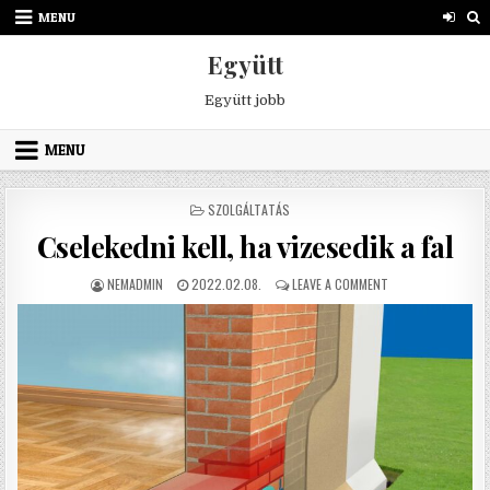
Skip to content
MENU
Együtt
Együtt jobb
MENU
POSTED IN
SZOLGÁLTATÁS
Cselekedni kell, ha vizesedik a fal
AUTHOR:
PUBLISHED DATE:
ON CSELEKEDNI KELL
NEMADMIN
2022.02.08.
LEAVE A COMMENT