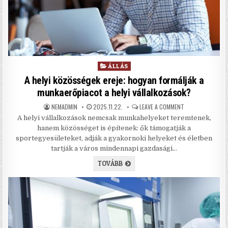
Posted in
ÁLLÁS
A helyi közösségek ereje: hogyan formálják a
munkaerőpiacot a helyi vállalkozások?
AUTHOR:
PUBLISHED DATE:
ON A HELYI KÖZÖ
NEMADMIN
2025.11.22.
LEAVE A COMMENT
A helyi vállalkozások nemcsak munkahelyeket teremtenek,
hanem közösséget is építenek: ők támogatják a
sportegyesületeket, adják a gyakornoki helyeket és életben
tartják a város mindennapi gazdasági…
A HELYI KÖZÖSSÉGEK EREJE: HOG
TOVÁBB