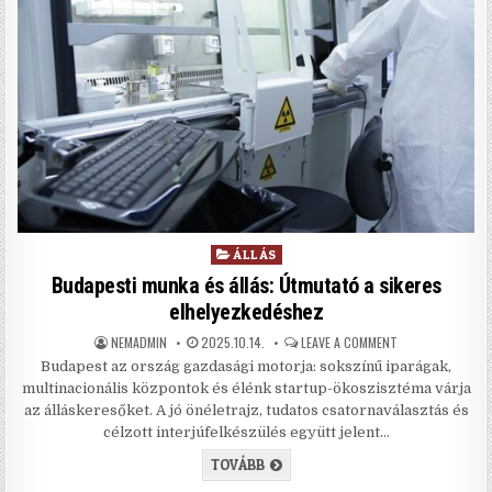
Posted in
ÁLLÁS
Budapesti munka és állás: Útmutató a sikeres
elhelyezkedéshez
AUTHOR:
PUBLISHED DATE:
ON BUDAPESTI MU
NEMADMIN
2025.10.14.
LEAVE A COMMENT
Budapest az ország gazdasági motorja: sokszínű iparágak,
multinacionális központok és élénk startup-ökoszisztéma várja
az álláskeresőket. A jó önéletrajz, tudatos csatornaválasztás és
célzott interjúfelkészülés együtt jelent…
BUDAPESTI MUNKA ÉS ÁLLÁS: ÚT
TOVÁBB