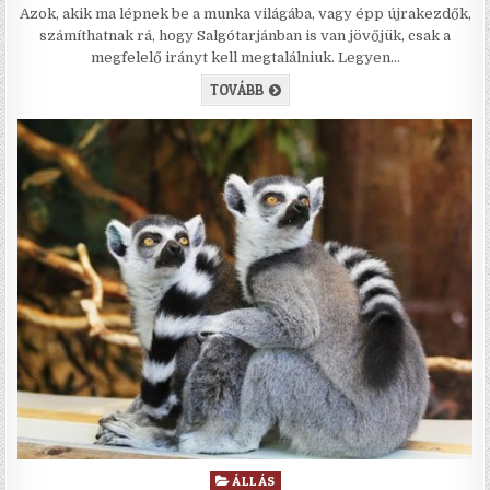
Azok, akik ma lépnek be a munka világába, vagy épp újrakezdők,
számíthatnak rá, hogy Salgótarjánban is van jövőjük, csak a
megfelelő irányt kell megtalálniuk. Legyen…
ÉPÍTSÜNK STABIL JÖVŐT SALGÓTA
TOVÁBB
Posted in
ÁLLÁS