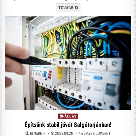
RITKÁBB, DE JÓL FIZETŐ ÁLLÁSOK
TOVÁBB
Posted in
ÁLLÁS
Építsünk stabil jövőt Salgótarjánban!
AUTHOR:
PUBLISHED DATE:
ON ÉPÍTSÜNK ST
NEMADMIN
2025.08.26.
LEAVE A COMMENT