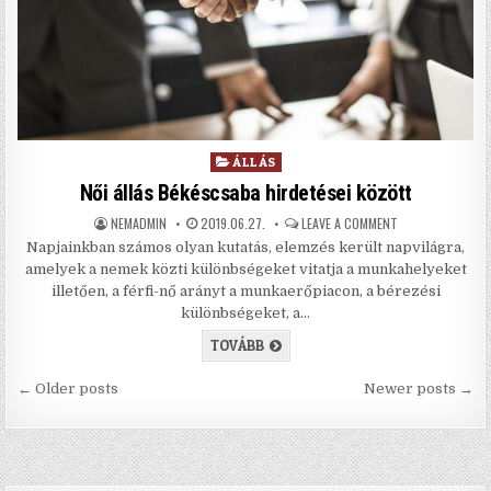
Posted in
ÁLLÁS
Női állás Békéscsaba hirdetései között
AUTHOR:
PUBLISHED DATE:
ON NŐI ÁLLÁS BÉ
NEMADMIN
2019.06.27.
LEAVE A COMMENT
Napjainkban számos olyan kutatás, elemzés került napvilágra,
amelyek a nemek közti különbségeket vitatja a munkahelyeket
illetően, a férfi-nő arányt a munkaerőpiacon, a bérezési
különbségeket, a…
NŐI ÁLLÁS BÉKÉSCSABA HIRDETÉS
TOVÁBB
Bejegyzés navigáció
← Older posts
Newer posts →