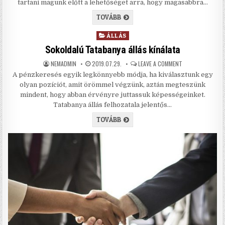
tartani magunk előtt a lehetőséget arra, hogy magasabbra…
TÖBBFÉLE MÉRNÖKI ÁLLÁSLEHET
TOVÁBB
Posted in
ÁLLÁS
Sokoldalú Tatabanya állás kínálata
AUTHOR:
PUBLISHED DATE:
ON SOKOLDALÚ T
NEMADMIN
2019.07.29.
LEAVE A COMMENT
A pénzkeresés egyik legkönnyebb módja, ha kiválasztunk egy
olyan pozíciót, amit örömmel végzünk, aztán megteszünk
mindent, hogy abban érvényre juttassuk képességeinket.
Tatabanya állás felhozatala jelentős…
SOKOLDALÚ TATABANYA ÁLLÁS KÍ
TOVÁBB