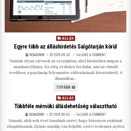
Posted in
ÁLLÁS
Egyre több az álláshirdetés Salgótarján körül
AUTHOR:
PUBLISHED DATE:
ON EGYRE TÖBB 
NEMADMIN
2019.08.30.
LEAVE A COMMENT
Vannak olyan városok az országban, ahol kiemelten magas a
munkaerőhiány. Ez elég érdekes fordulat, ami az elmúlt
években, a gazdaság folyamatos változásának köszönhető. A
dinamikus…
EGYRE TÖBB AZ ÁLLÁSHIRDETÉS 
TOVÁBB
Posted in
ÁLLÁS
Többféle mérnöki álláslehetőség választható
AUTHOR:
PUBLISHED DATE:
ON TÖBBFÉLE MÉ
NEMADMIN
2019.08.02.
LEAVE A COMMENT
Vannak, akik sok évet tanulnak azért, hogy bizonyos szakmát
elsajátítsanak. Szinte mindig van feljebb, ezért érdemes nyitva