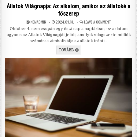
Állatok Világnapja: Az alkalom, amikor az állatoké a
főszerep
AUTHOR:
PUBLISHED DATE:
ON ÁLLATOK VILÁ
NEMADMIN
2024.09.18.
LEAVE A COMMENT
Október 4. nem csupán egy őszi nap a naptárban, ez a dátum
ugyanis az Állatok Világnapját jelöli, amelyik világszerte milliók
számára szimbolizálja az állatok iránti…
ÁLLATOK VILÁGNAPJA: AZ ALKALO
TOVÁBB