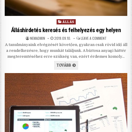
Posted in
ÁLLÁS
Álláshirdetés keresés és felhelyezés egy helyen
AUTHOR:
PUBLISHED DATE:
ON ÁLLÁSHIRDETÉS
NEMADMIN
2019.09.10.
LEAVE A COMMENT
A tanulmányaink elvégzését követően, gyakran csak rövid idő áll
a rendelkezésre, hogy munkát találjunk. A biztosa anyagi háttér
megteremtéséhez erre szükség van, ezért érdemes komoly…
ÁLLÁSHIRDETÉS KERESÉS ÉS FELH
TOVÁBB