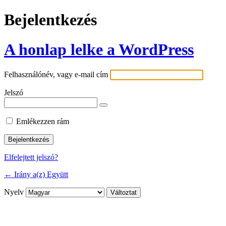
Bejelentkezés
A honlap lelke a WordPress
Felhasználónév, vagy e-mail cím
Jelszó
Emlékezzen rám
Elfelejtett jelszó?
← Irány a(z) Együtt
Nyelv