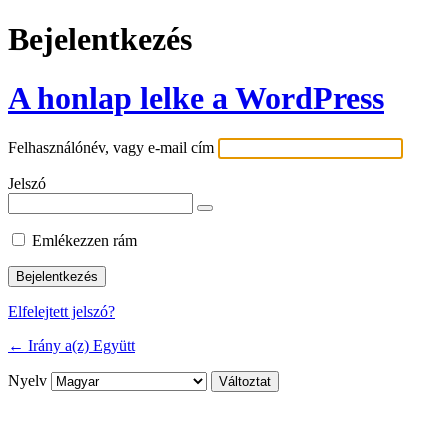
Bejelentkezés
A honlap lelke a WordPress
Felhasználónév, vagy e-mail cím
Jelszó
Emlékezzen rám
Elfelejtett jelszó?
← Irány a(z) Együtt
Nyelv