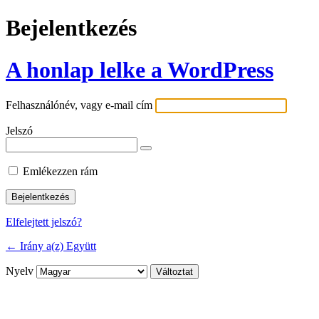
Bejelentkezés
A honlap lelke a WordPress
Felhasználónév, vagy e-mail cím
Jelszó
Emlékezzen rám
Elfelejtett jelszó?
← Irány a(z) Együtt
Nyelv